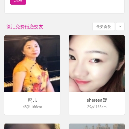
徐汇免费婚恋交友
最受喜爱
蜜儿
sheresa媛
48岁 166cm
29岁 168cm