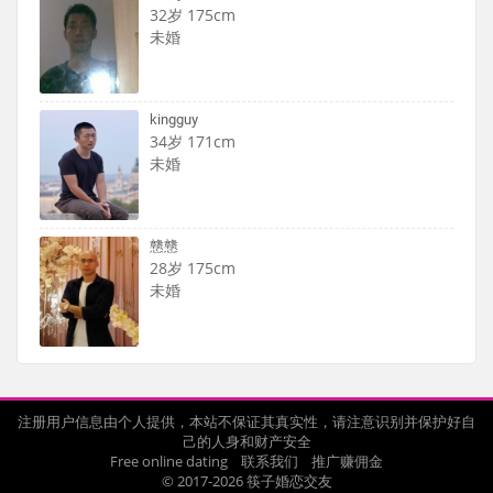
32岁 175cm
未婚
kingguy
34岁 171cm
未婚
戆戆
28岁 175cm
未婚
注册用户信息由个人提供，本站不保证其真实性，请注意识别并保护好自
己的人身和财产安全
Free online dating
联系我们
推广赚佣金
© 2017-2026 筷子婚恋交友