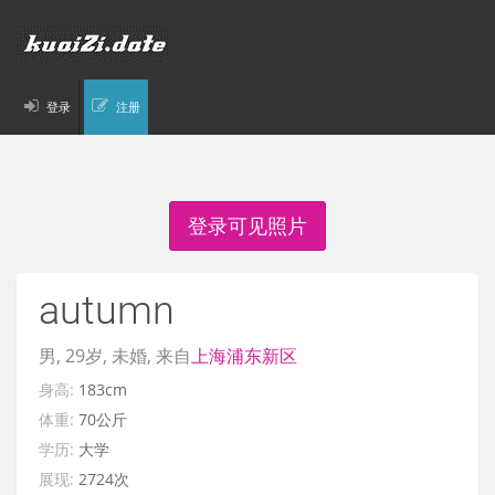
登录
注册
登录可见照片
autumn
男, 29岁, 未婚, 来自
上海
浦东新区
身高:
183cm
体重:
70公斤
学历:
大学
展现:
2724次