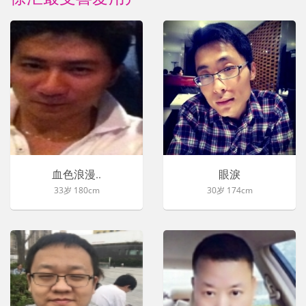
血色浪漫..
眼淚
33岁 180cm
30岁 174cm