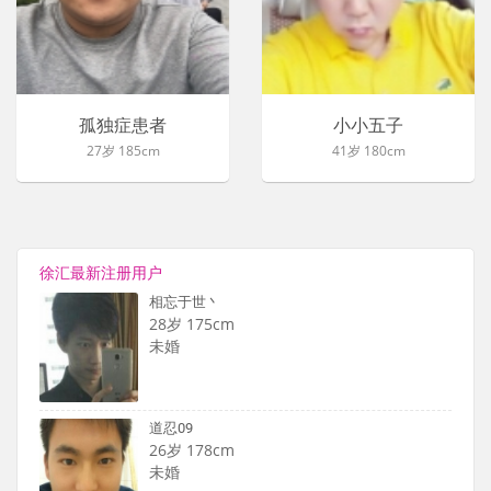
孤独症患者
小小五子
27岁 185cm
41岁 180cm
徐汇最新注册用户
相忘于世丶
28岁 175cm
未婚
道忍09
26岁 178cm
未婚