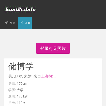
登录
注册
登录可见照片
储博学
男, 37岁, 未婚, 来自
上海
徐汇
身高:
170cm
学历:
大学
展现:
1731次
点击:
112次