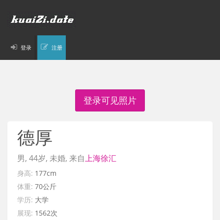
登录
注册
登录可见照片
德厚
男, 44岁, 未婚, 来自
上海
徐汇
身高:
177cm
体重:
70公斤
学历:
大学
展现:
1562次