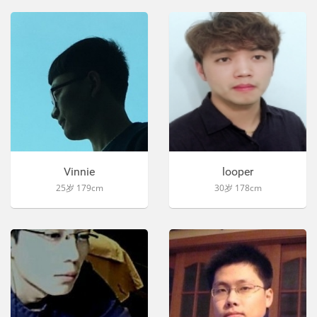
Vinnie
looper
25岁 179cm
30岁 178cm