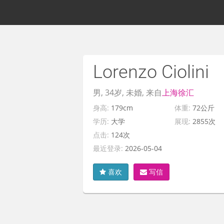
Lorenzo Ciolini
男, 34岁, 未婚, 来自
上海
徐汇
身高:
179cm
体重:
72公斤
学历:
大学
展现:
2855次
点击:
124次
最近登录:
2026-05-04
喜欢
写信