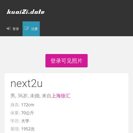
登录
注册
登录可见照片
next2u
男, 36岁, 未婚, 来自
上海
徐汇
身高:
172cm
体重:
70公斤
学历:
大学
展现:
1952次