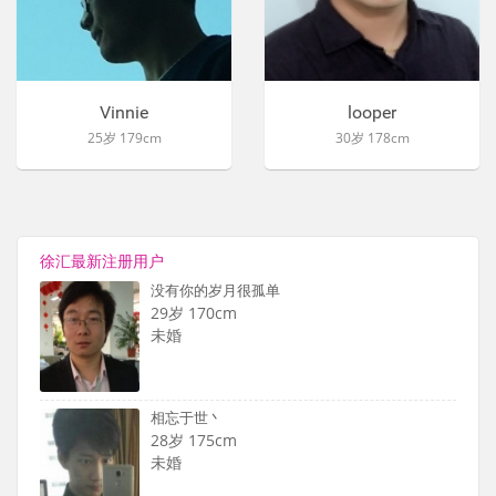
Vinnie
looper
25岁 179cm
30岁 178cm
徐汇最新注册用户
没有你的岁月很孤单
29岁 170cm
未婚
相忘于世丶
28岁 175cm
未婚