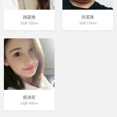
路莛艳
扶芙珠
32岁 165cm
35岁 170cm
权洙笙
33岁 166cm