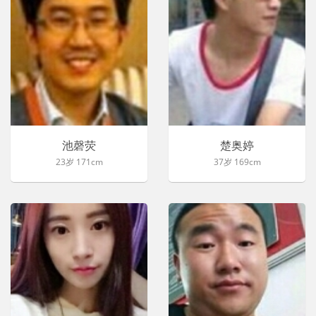
池磬荧
楚奥婷
23岁 171cm
37岁 169cm