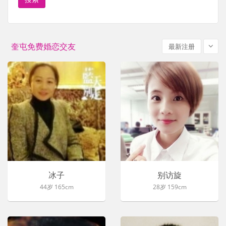
奎屯免费婚恋交友
最新注册
冰子
别访旋
44岁 165cm
28岁 159cm