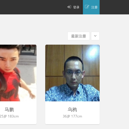
登录
注册
最新注册
马鹏
乌鸦
25岁 183cm
36岁 177cm