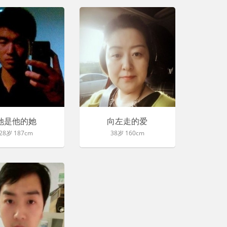
她是他的她
向左走的爱
28岁 187cm
38岁 160cm