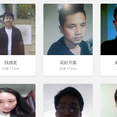
找感觉
花好月圆
27岁 172cm
43岁 173cm