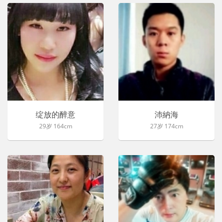
绽放的醉意
沛納海
29岁 164cm
27岁 174cm