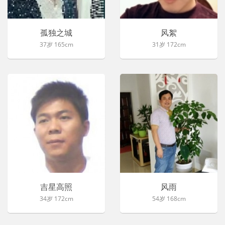
孤独之城
风絮
37岁 165cm
31岁 172cm
吉星高照
风雨
34岁 172cm
54岁 168cm