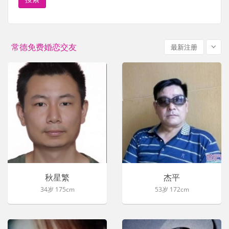
常德免费婚恋交友
最新注册
秋星繁
杰平
34岁 175cm
53岁 172cm