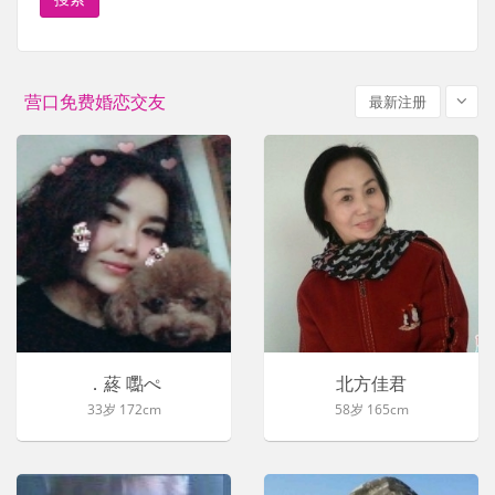
营口免费婚恋交友
最新注册
．蔠 嚸ぺ
北方佳君
33岁 172cm
58岁 165cm