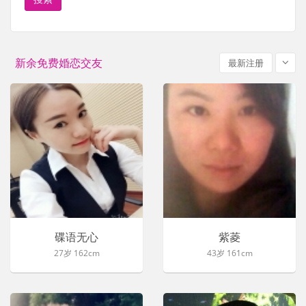
新余免费婚恋交友
最新注册
碟语无心
紫菱
27岁 162cm
43岁 161cm