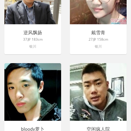
逆风飘扬
戴雪青
37岁 183cm
27岁 158cm
银川
银川
bloody萝卜
空闲疯人院