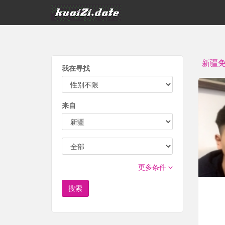
新疆
我在寻找
来自
更多条件
搜索