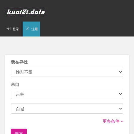
登录
注册
我在寻找
来自
更多条件
搜索