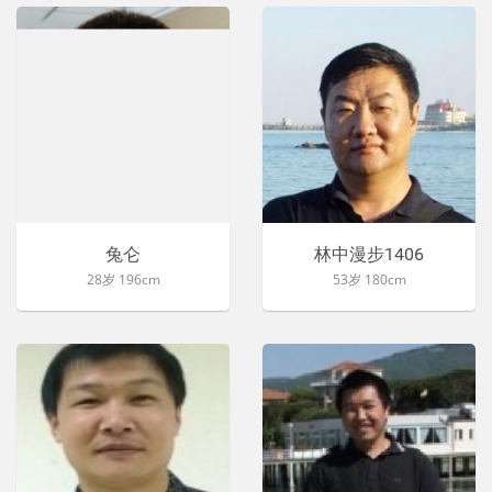
兔仑
林中漫步1406
28岁 196cm
53岁 180cm