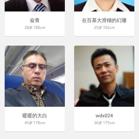
奋青
在百慕大滑稽的幻珊
28岁 180cm
25岁 162cm
暖暖的大白
wdx024
45岁 178cm
36岁 175cm