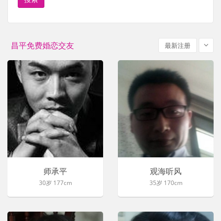
昌平免费婚恋交友
最新注册
师承平
观海听风
30岁 177cm
35岁 170cm