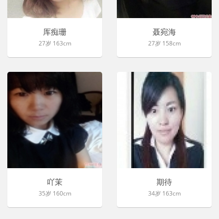
厍痴珊
聂宛海
27岁 163cm
27岁 158cm
吖茉
期待
35岁 160cm
34岁 163cm