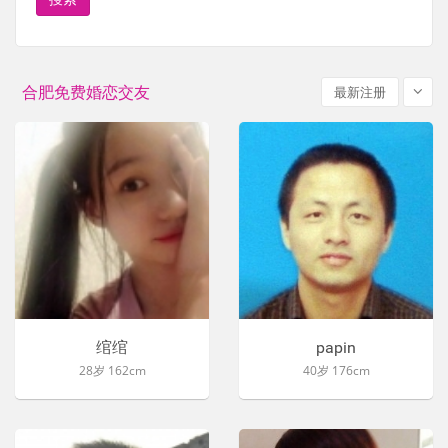
合肥免费婚恋交友
最新注册
绾绾
papin
28岁 162cm
40岁 176cm