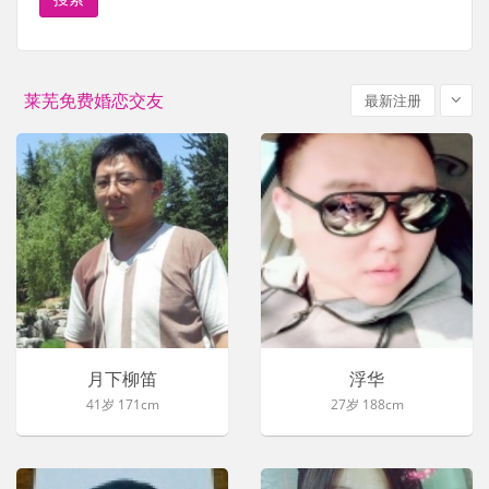
莱芜免费婚恋交友
最新注册
月下柳笛
浮华
41岁 171cm
27岁 188cm