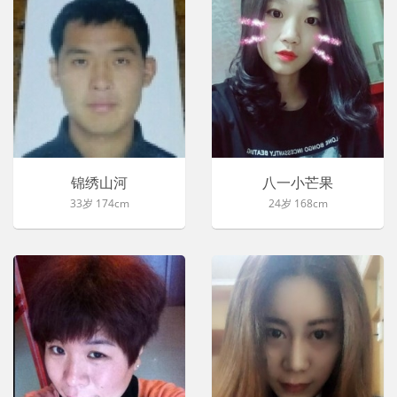
锦绣山河
八一小芒果
33岁 174cm
24岁 168cm