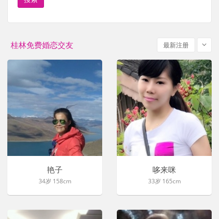
桂林免费婚恋交友
最新注册
艳子
哆来咪
34岁 158cm
33岁 165cm