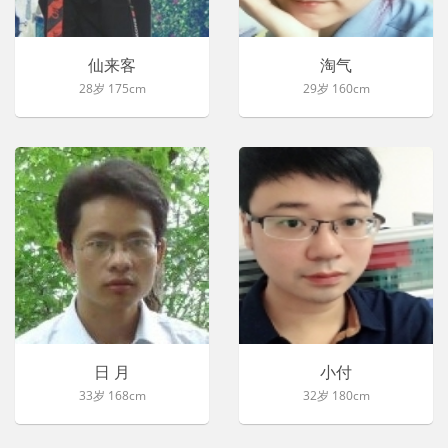
仙来客
淘气
28岁 175cm
29岁 160cm
日 月
小付
33岁 168cm
32岁 180cm