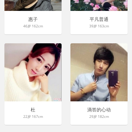
惠子
平凡普通
46岁 162cm
39岁 163cm
杜
滴答的心动
22岁 167cm
29岁 182cm