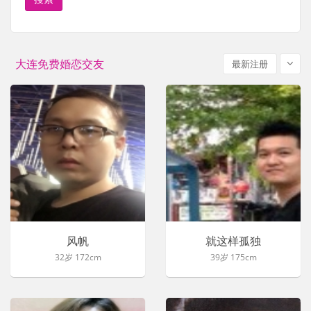
大连免费婚恋交友
最新注册
风帆
就这样孤独
32岁 172cm
39岁 175cm